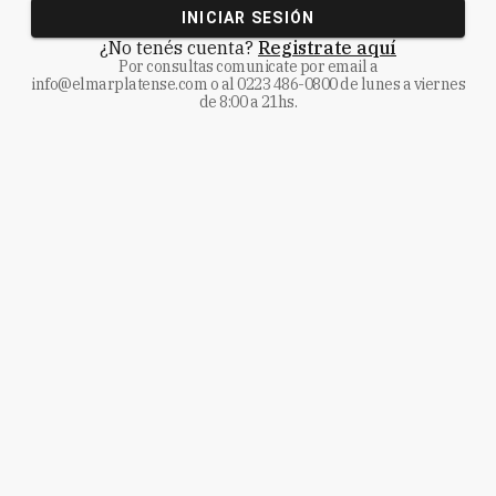
INICIAR SESIÓN
¿No tenés cuenta?
Registrate aquí
Por consultas comunicate
por email a
info@elmarplatense.com
o al
0223 486-0800
de lunes a viernes
de 8:00 a 21hs.