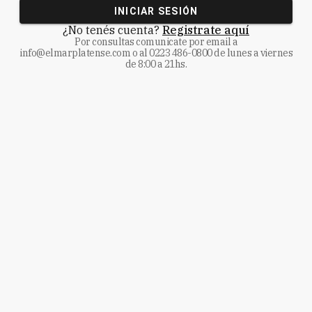
INICIAR SESIÓN
¿No tenés cuenta?
Registrate aquí
Por consultas comunicate
por email a
info@elmarplatense.com
o al
0223 486-0800
de lunes a viernes
de 8:00 a 21hs.