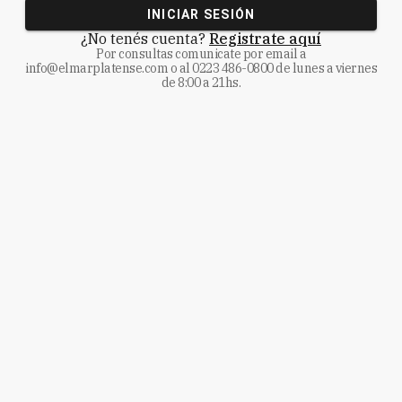
INICIAR SESIÓN
¿No tenés cuenta?
Registrate aquí
Por consultas comunicate
por email a
info@elmarplatense.com
o al
0223 486-0800
de lunes a viernes
de 8:00 a 21hs.