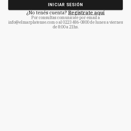
INICIAR SESIÓN
¿No tenés cuenta?
Registrate aquí
Por consultas comunicate
por email a
info@elmarplatense.com
o al
0223 486-0800
de lunes a viernes
de 8:00 a 21hs.