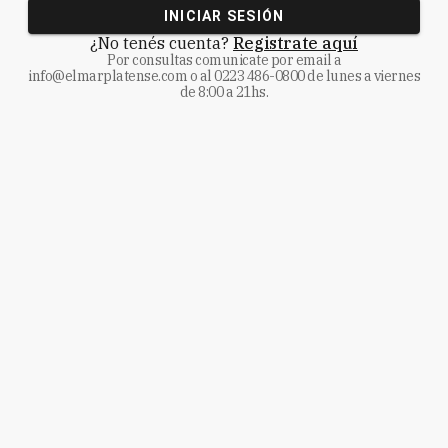
INICIAR SESIÓN
¿No tenés cuenta?
Registrate aquí
Por consultas comunicate
por email a
info@elmarplatense.com
o al
0223 486-0800
de lunes a viernes
de 8:00 a 21hs.