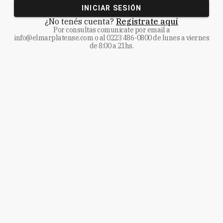
INICIAR SESIÓN
¿No tenés cuenta?
Registrate aquí
Por consultas comunicate
por email a
info@elmarplatense.com
o al
0223 486-0800
de lunes a viernes
de 8:00 a 21hs.