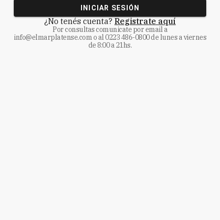
INICIAR SESIÓN
¿No tenés cuenta?
Registrate aquí
Por consultas comunicate
por email a
info@elmarplatense.com
o al
0223 486-0800
de lunes a viernes
de 8:00 a 21hs.