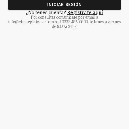
INICIAR SESIÓN
¿No tenés cuenta?
Registrate aquí
Por consultas comunicate
por email a
info@elmarplatense.com
o al
0223 486-0800
de lunes a viernes
de 8:00 a 21hs.