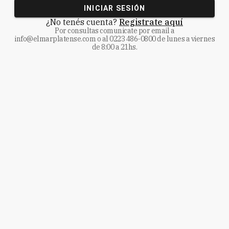
INICIAR SESIÓN
¿No tenés cuenta?
Registrate aquí
Por consultas comunicate
por email a
info@elmarplatense.com
o al
0223 486-0800
de lunes a viernes
de 8:00 a 21hs.