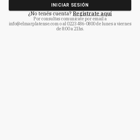
INICIAR SESIÓN
¿No tenés cuenta?
Registrate aquí
Por consultas comunicate
por email a
info@elmarplatense.com
o al
0223 486-0800
de lunes a viernes
de 8:00 a 21hs.