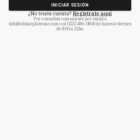
INICIAR SESIÓN
¿No tenés cuenta?
Registrate aquí
Por consultas comunicate
por email a
info@elmarplatense.com
o al
0223 486-0800
de lunes a viernes
de 8:00 a 21hs.