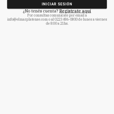
INICIAR SESIÓN
¿No tenés cuenta?
Registrate aquí
Por consultas comunicate
por email a
info@elmarplatense.com
o al
0223 486-0800
de lunes a viernes
de 8:00 a 21hs.