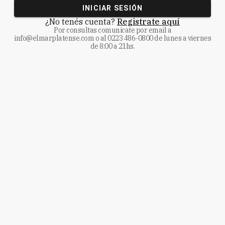
INICIAR SESIÓN
¿No tenés cuenta?
Registrate aquí
Por consultas comunicate
por email a
info@elmarplatense.com
o al
0223 486-0800
de lunes a viernes
de 8:00 a 21hs.