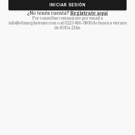
INICIAR SESIÓN
¿No tenés cuenta?
Registrate aquí
Por consultas comunicate
por email a
info@elmarplatense.com
o al
0223 486-0800
de lunes a viernes
de 8:00 a 21hs.