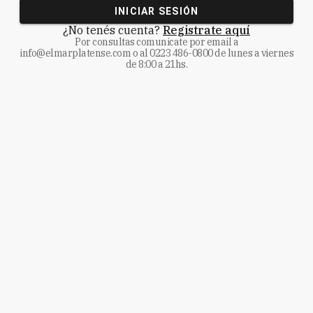
INICIAR SESIÓN
¿No tenés cuenta?
Registrate aquí
Por consultas comunicate
por email a
info@elmarplatense.com
o al
0223 486-0800
de lunes a viernes
de 8:00 a 21hs.