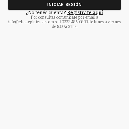
INICIAR SESIÓN
¿No tenés cuenta?
Registrate aquí
Por consultas comunicate
por email a
info@elmarplatense.com
o al
0223 486-0800
de lunes a viernes
de 8:00 a 21hs.