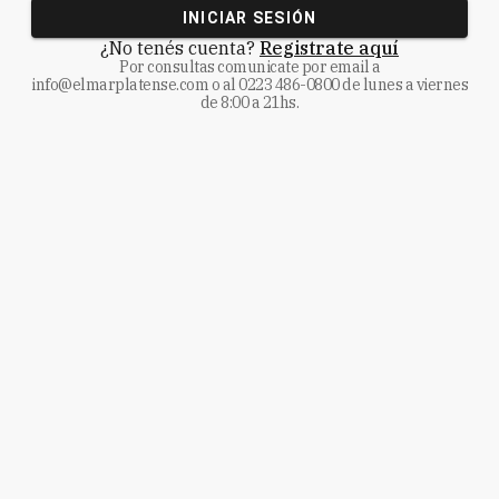
INICIAR SESIÓN
¿No tenés cuenta?
Registrate aquí
Por consultas comunicate
por email a
info@elmarplatense.com
o al
0223 486-0800
de lunes a viernes
de 8:00 a 21hs.