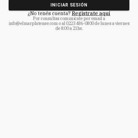
INICIAR SESIÓN
¿No tenés cuenta?
Registrate aquí
Por consultas comunicate
por email a
info@elmarplatense.com
o al
0223 486-0800
de lunes a viernes
de 8:00 a 21hs.