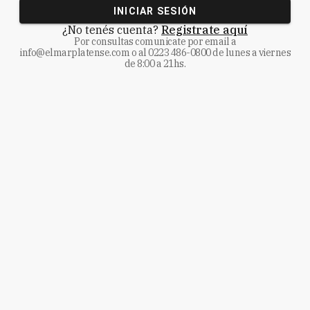
INICIAR SESIÓN
¿No tenés cuenta?
Registrate aquí
Por consultas comunicate
por email a
info@elmarplatense.com
o al
0223 486-0800
de lunes a viernes
de 8:00 a 21hs.