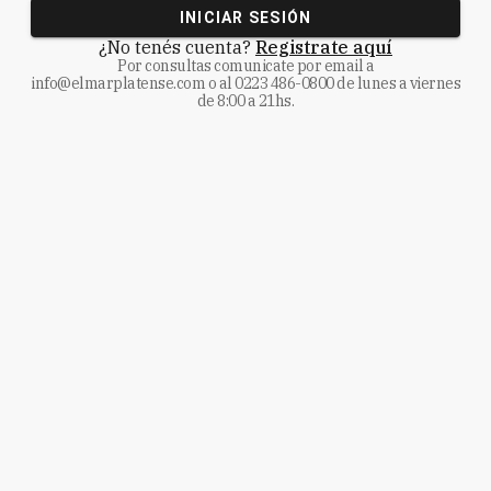
INICIAR SESIÓN
¿No tenés cuenta?
Registrate aquí
Por consultas comunicate
por email a
info@elmarplatense.com
o al
0223 486-0800
de lunes a viernes
de 8:00 a 21hs.