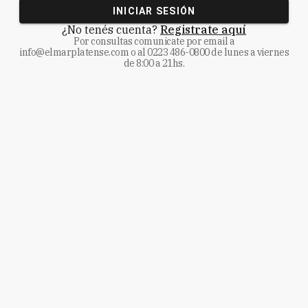
INICIAR SESIÓN
¿No tenés cuenta?
Registrate aquí
Por consultas comunicate
por email a
info@elmarplatense.com
o al
0223 486-0800
de lunes a viernes
de 8:00 a 21hs.