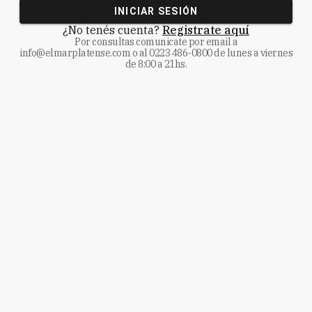
INICIAR SESIÓN
¿No tenés cuenta?
Registrate aquí
Por consultas comunicate
por email a
info@elmarplatense.com
o al
0223 486-0800
de lunes a viernes
de 8:00 a 21hs.