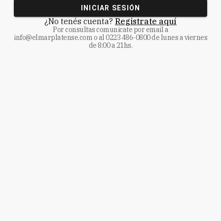
INICIAR SESIÓN
¿No tenés cuenta?
Registrate aquí
Por consultas comunicate
por email a
info@elmarplatense.com
o al
0223 486-0800
de lunes a viernes
de 8:00 a 21hs.