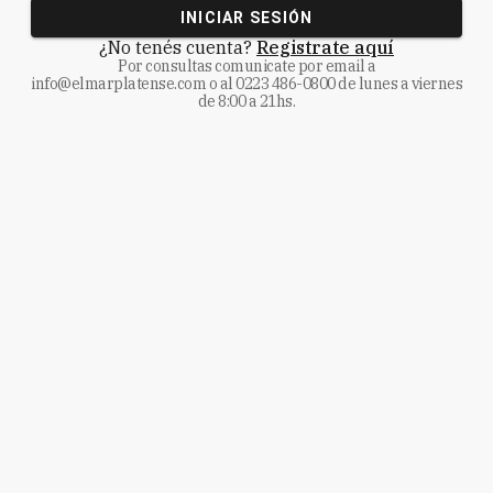
INICIAR SESIÓN
¿No tenés cuenta?
Registrate aquí
Por consultas comunicate
por email a
info@elmarplatense.com
o al
0223 486-0800
de lunes a viernes
de 8:00 a 21hs.