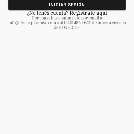
INICIAR SESIÓN
¿No tenés cuenta?
Registrate aquí
Por consultas comunicate
por email a
info@elmarplatense.com
o al
0223 486-0800
de lunes a viernes
de 8:00 a 21hs.