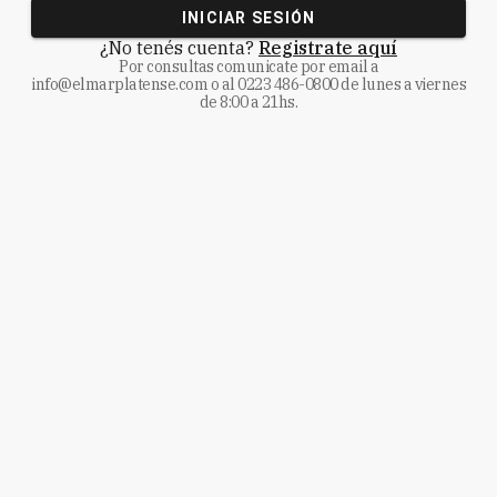
INICIAR SESIÓN
¿No tenés cuenta?
Registrate aquí
Por consultas comunicate
por email a
info@elmarplatense.com
o al
0223 486-0800
de lunes a viernes
de 8:00 a 21hs.