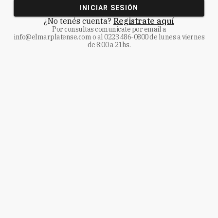
INICIAR SESIÓN
¿No tenés cuenta?
Registrate aquí
Por consultas comunicate
por email a
info@elmarplatense.com
o al
0223 486-0800
de lunes a viernes
de 8:00 a 21hs.