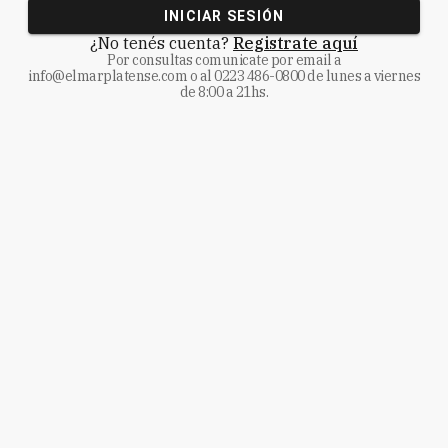
INICIAR SESIÓN
¿No tenés cuenta?
Registrate aquí
Por consultas comunicate
por email a
info@elmarplatense.com
o al
0223 486-0800
de lunes a viernes
de 8:00 a 21hs.