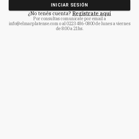
INICIAR SESIÓN
¿No tenés cuenta?
Registrate aquí
Por consultas comunicate
por email a
info@elmarplatense.com
o al
0223 486-0800
de lunes a viernes
de 8:00 a 21hs.