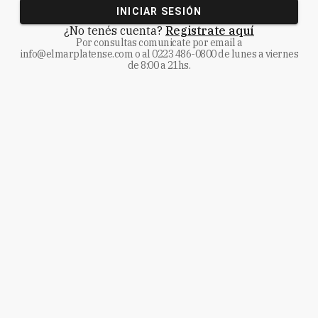
INICIAR SESIÓN
¿No tenés cuenta?
Registrate aquí
Por consultas comunicate
por email a
info@elmarplatense.com
o al
0223 486-0800
de lunes a viernes
de 8:00 a 21hs.