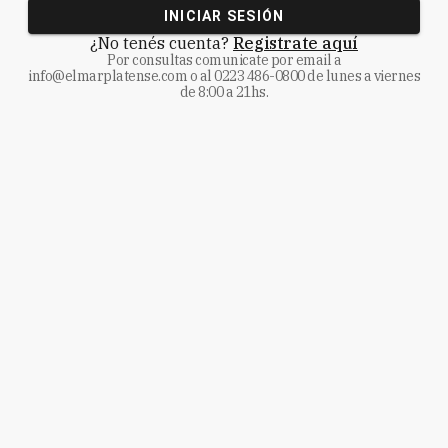
INICIAR SESIÓN
¿No tenés cuenta?
Registrate aquí
Por consultas comunicate
por email a
info@elmarplatense.com
o al
0223 486-0800
de lunes a viernes
de 8:00 a 21hs.