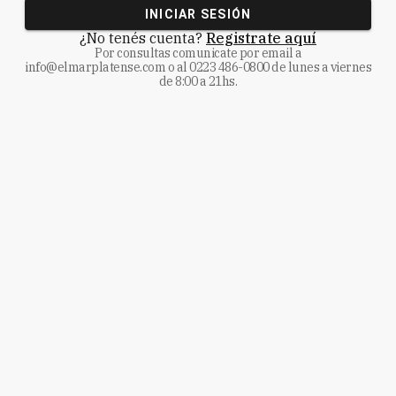
INICIAR SESIÓN
¿No tenés cuenta?
Registrate aquí
Por consultas comunicate
por email a
info@elmarplatense.com
o al
0223 486-0800
de lunes a viernes
de 8:00 a 21hs.