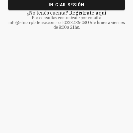
INICIAR SESIÓN
¿No tenés cuenta?
Registrate aquí
Por consultas comunicate
por email a
info@elmarplatense.com
o al
0223 486-0800
de lunes a viernes
de 8:00 a 21hs.