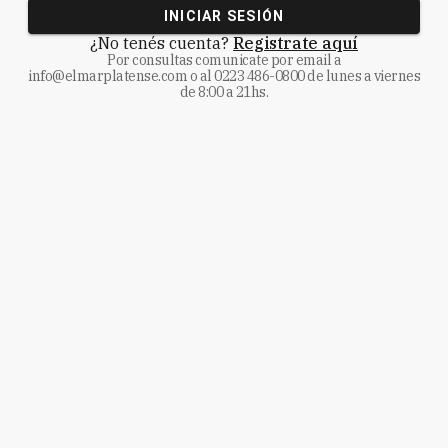
INICIAR SESIÓN
¿No tenés cuenta?
Registrate aquí
Por consultas comunicate
por email a
info@elmarplatense.com
o al
0223 486-0800
de lunes a viernes
de 8:00 a 21hs.