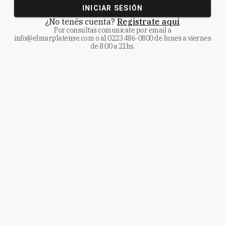
INICIAR SESIÓN
¿No tenés cuenta?
Registrate aquí
Por consultas comunicate
por email a
info@elmarplatense.com
o al
0223 486-0800
de lunes a viernes
de 8:00 a 21hs.