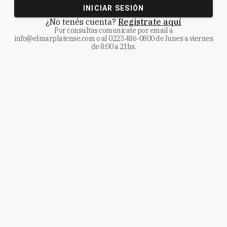
INICIAR SESIÓN
¿No tenés cuenta?
Registrate aquí
Por consultas comunicate
por email a
info@elmarplatense.com
o al
0223 486-0800
de lunes a viernes
de 8:00 a 21hs.