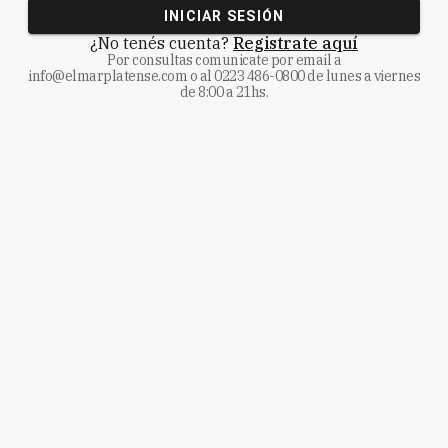
INICIAR SESIÓN
¿No tenés cuenta?
Registrate aquí
Por consultas comunicate
por email a
info@elmarplatense.com
o al
0223 486-0800
de lunes a viernes
de 8:00 a 21hs.