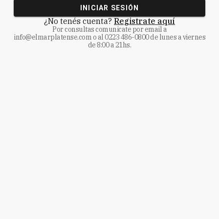
INICIAR SESIÓN
¿No tenés cuenta?
Registrate aquí
Por consultas comunicate
por email a
info@elmarplatense.com
o al
0223 486-0800
de lunes a viernes
de 8:00 a 21hs.