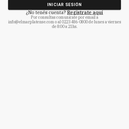
INICIAR SESIÓN
¿No tenés cuenta?
Registrate aquí
Por consultas comunicate
por email a
info@elmarplatense.com
o al
0223 486-0800
de lunes a viernes
de 8:00 a 21hs.