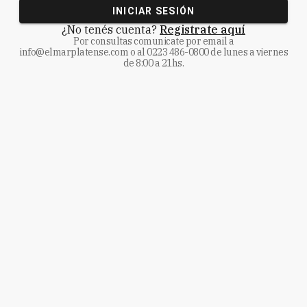
INICIAR SESIÓN
¿No tenés cuenta?
Registrate aquí
Por consultas comunicate
por email a
info@elmarplatense.com
o al
0223 486-0800
de lunes a viernes
de 8:00 a 21hs.