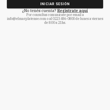
INICIAR SESIÓN
¿No tenés cuenta?
Registrate aquí
Por consultas comunicate
por email a
info@elmarplatense.com
o al
0223 486-0800
de lunes a viernes
de 8:00 a 21hs.