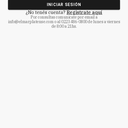
INICIAR SESIÓN
¿No tenés cuenta?
Registrate aquí
Por consultas comunicate
por email a
info@elmarplatense.com
o al
0223 486-0800
de lunes a viernes
de 8:00 a 21hs.