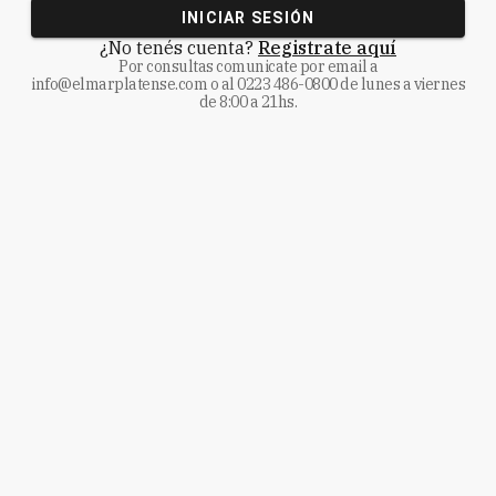
INICIAR SESIÓN
¿No tenés cuenta?
Registrate aquí
Por consultas comunicate
por email a
info@elmarplatense.com
o al
0223 486-0800
de lunes a viernes
de 8:00 a 21hs.