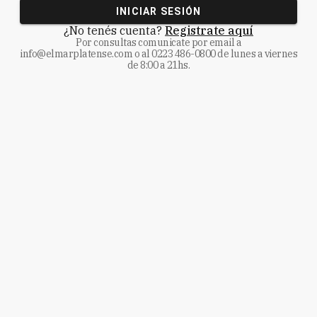
INICIAR SESIÓN
¿No tenés cuenta?
Registrate aquí
Por consultas comunicate
por email a
info@elmarplatense.com
o al
0223 486-0800
de lunes a viernes
de 8:00 a 21hs.