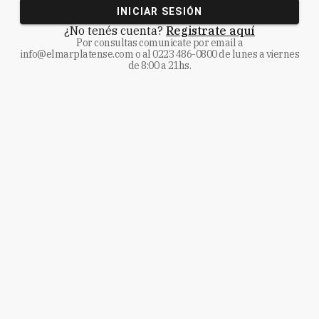
INICIAR SESIÓN
¿No tenés cuenta?
Registrate aquí
Por consultas comunicate
por email a
info@elmarplatense.com
o al
0223 486-0800
de lunes a viernes
de 8:00 a 21hs.