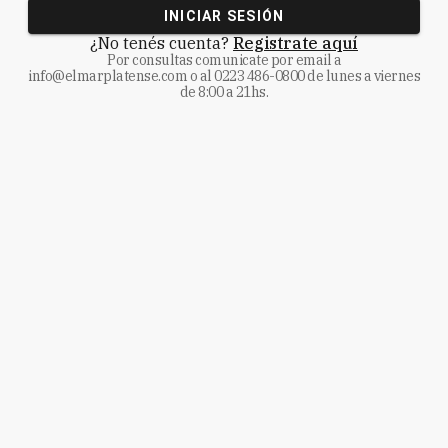
INICIAR SESIÓN
¿No tenés cuenta?
Registrate aquí
Por consultas comunicate
por email a
info@elmarplatense.com
o al
0223 486-0800
de lunes a viernes
de 8:00 a 21hs.