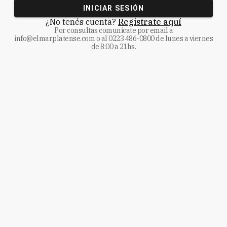
INICIAR SESIÓN
¿No tenés cuenta?
Registrate aquí
Por consultas comunicate
por email a
info@elmarplatense.com
o al
0223 486-0800
de lunes a viernes
de 8:00 a 21hs.