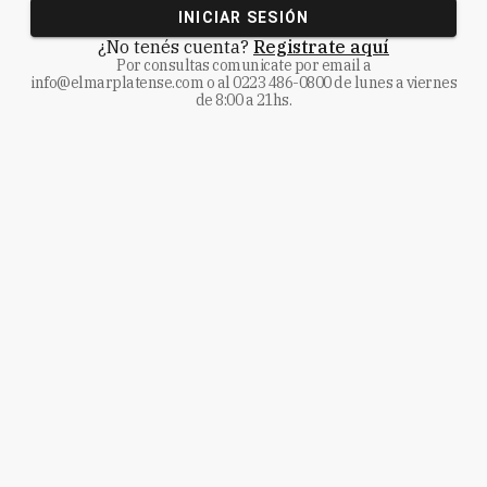
INICIAR SESIÓN
¿No tenés cuenta?
Registrate aquí
Por consultas comunicate
por email a
info@elmarplatense.com
o al
0223 486-0800
de lunes a viernes
de 8:00 a 21hs.