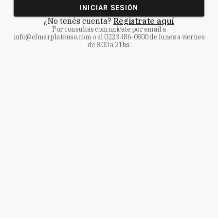
INICIAR SESIÓN
¿No tenés cuenta?
Registrate aquí
Por consultas comunicate
por email a
info@elmarplatense.com
o al
0223 486-0800
de lunes a viernes
de 8:00 a 21hs.